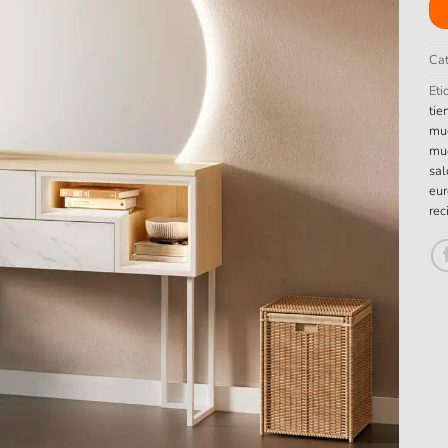
Cat
Eti
tie
mu
mue
sal
eur
rec