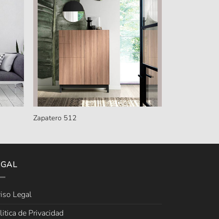
Zapatero 512
EGAL
iso Legal
litica de Privacidad