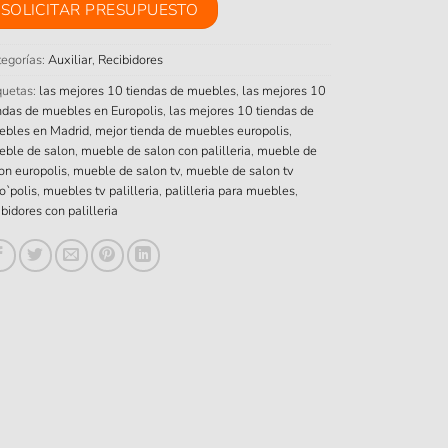
SOLICITAR PRESUPUESTO
egorías:
Auxiliar
,
Recibidores
quetas:
las mejores 10 tiendas de muebles
,
las mejores 10
ndas de muebles en Europolis
,
las mejores 10 tiendas de
ebles en Madrid
,
mejor tienda de muebles europolis
,
ble de salon
,
mueble de salon con palilleria
,
mueble de
on europolis
,
mueble de salon tv
,
mueble de salon tv
o`polis
,
muebles tv palilleria
,
palilleria para muebles
,
ibidores con palilleria