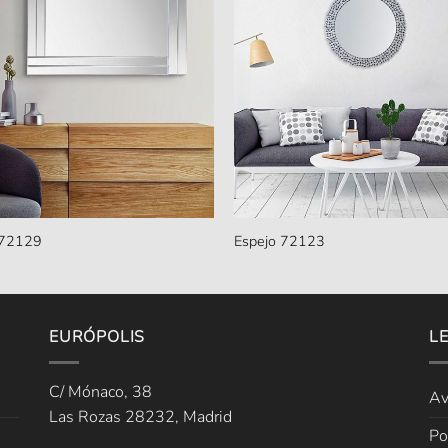
 72129
Espejo 72123
EURÓPOLIS
L
C/ Mónaco, 38
Av
Las Rozas 28232, Madrid
Po