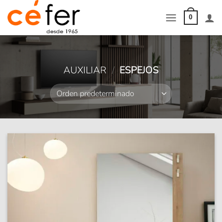
Saltar
al
0
contenido
AUXILIAR
/
ESPEJOS