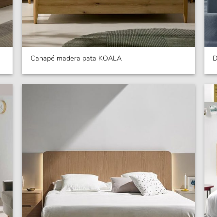
Canapé madera pata KOALA
D