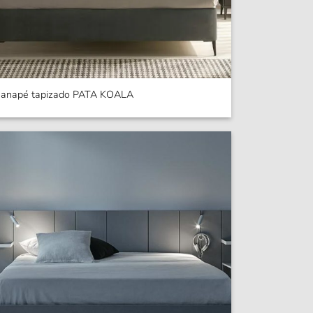
anapé tapizado PATA KOALA