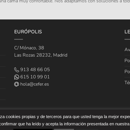
 una cama muy confortable. Nos adaptamos con soluciones a tod
EURÓPOLIS
L
C/ Mónaco, 38
Av
Las Rozas 28232, Madrid
Po
913 48 66 05
Po
615 10 99 01
Té
hola@cefer.es
liza cookies propias y de terceros para que usted tenga la mejor expe
onfirmar que ha leído y acepta la información presentada en nuestra