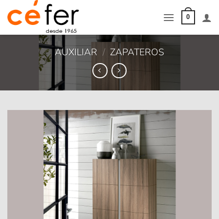
Saltar
al
0
contenido
AUXILIAR
/
ZAPATEROS