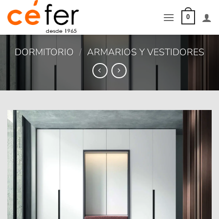
Saltar
al
0
contenido
DORMITORIO
/
ARMARIOS Y VESTIDORES