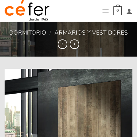
Saltar
al
0
contenido
DORMITORIO
/
ARMARIOS Y VESTIDORES