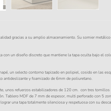
nalidad gracias a su amplio almacenamiento. Su somier metálic
ta con un diseño discreto que mantiene la tapa oculta bajo el c
napé, un selecto contorno tapizado en polipiel, cosido en las esq
nto antideslizante y foamizado de 6mm de poliuretano.
nte, unos refuerzos estabilizadores de 120 cm. con tres tornillos
n. Tablero MDF de 7 mm de espesor, multi perforado con 5 zonas
 lograr una tapa totalmente silenciosa y respetuosa con su desc