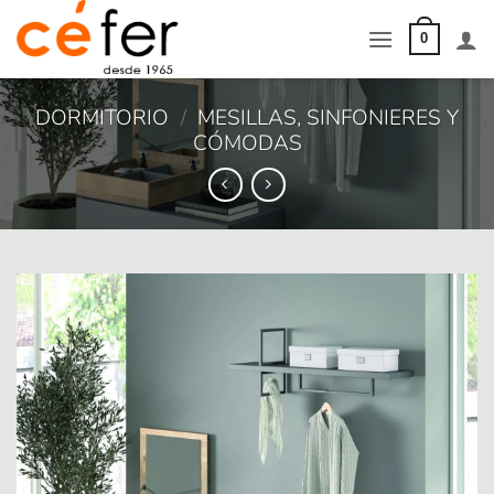
Saltar
al
0
contenido
DORMITORIO
/
MESILLAS, SINFONIERES Y
CÓMODAS