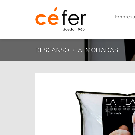
Saltar
al
Empres
contenido
DESCANSO
/
ALMOHADAS