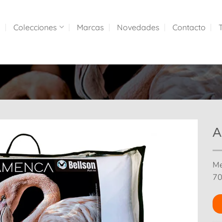
a
Colecciones
Marcas
Novedades
Contacto
A
Me
70