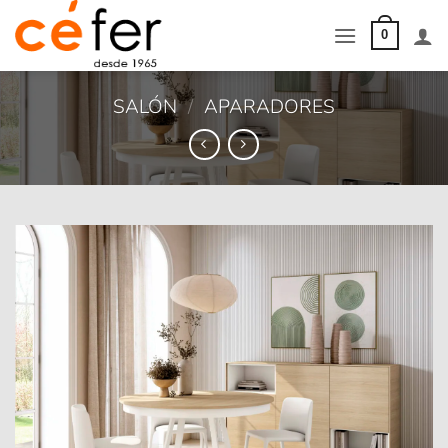
Saltar
al
0
contenido
SALÓN
/
APARADORES