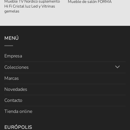
Mueble TV Nordico suplemento
Mueble de salón FORMA
Hi Fi Cristal luz Led y Vitrinas
gemelas
MENÚ
Empresa
Colecciones
Marcas
Novedades
Contacto
Tienda online
EURÓPOLIS