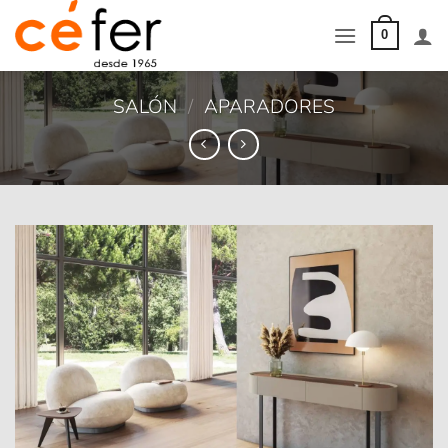
Saltar
al
0
contenido
SALÓN
/
APARADORES