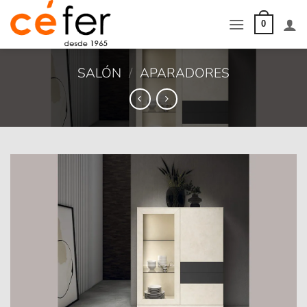
Saltar
al
0
contenido
SALÓN
/
APARADORES