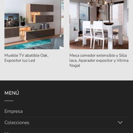
Mueble TV abatible Oak,
Mesa comedor extensible y Silla
Expositor luz Led
laca, Aparador expositor y Vitrina
Nogal
MENÚ
Empresa
Colecciones