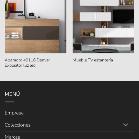
Aparador 49118 Denver
Mueble TV estantería
Expositor luz led
MENÚ
Empresa
Colecciones
Marcas