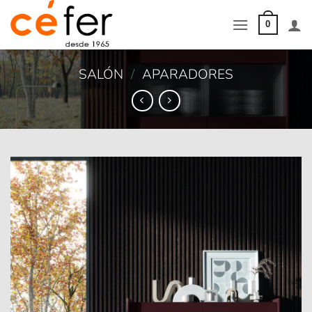
Saltar
al
0
contenido
SALÓN
/
APARADORES