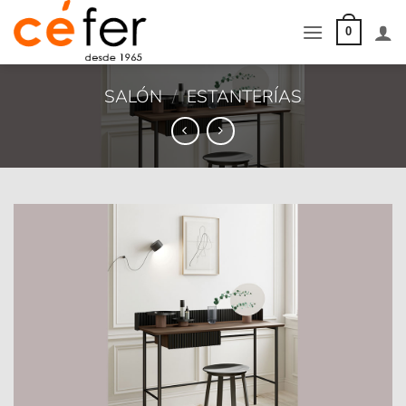
Saltar
al
0
contenido
SALÓN
/
ESTANTERÍAS