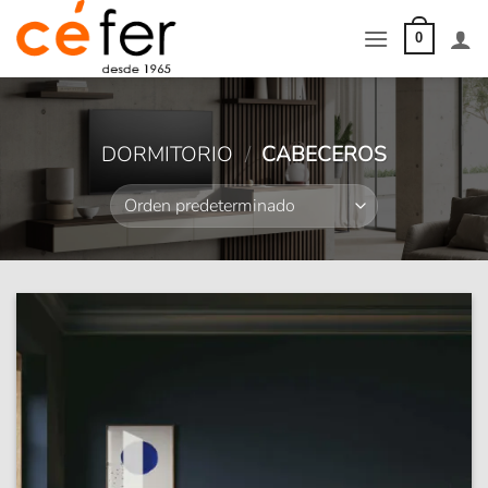
Saltar
al
0
contenido
DORMITORIO
/
CABECEROS