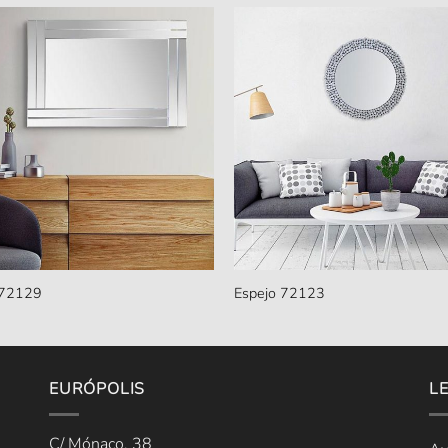
 72129
Espejo 72123
EURÓPOLIS
L
C/ Mónaco, 38