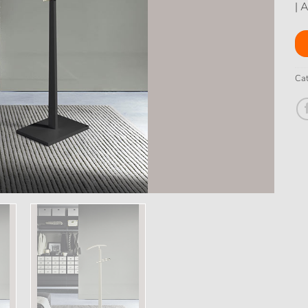
| 
Cat