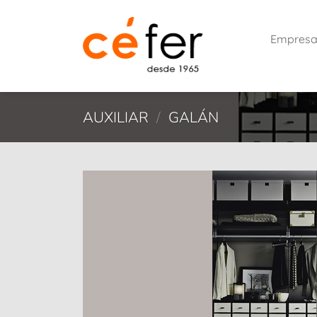
Saltar
al
Empres
contenido
AUXILIAR
/
GALÁN