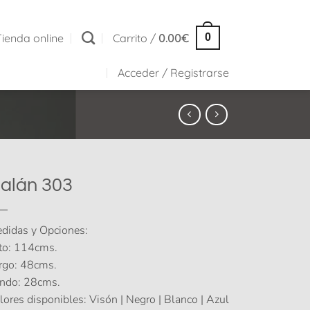
Tienda online
Carrito /
0.00
€
0
Acceder / Registrarse
alán 303
didas y Opciones:
to: 114cms.
rgo: 48cms.
ndo: 28cms.
lores disponibles: Visón | Negro | Blanco | Azul