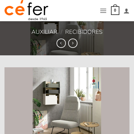
Saltar
al
0
contenido
AUXILIAR
/
RECIBIDORES