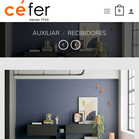
Saltar
al
0
contenido
AUXILIAR
/
RECIBIDORES