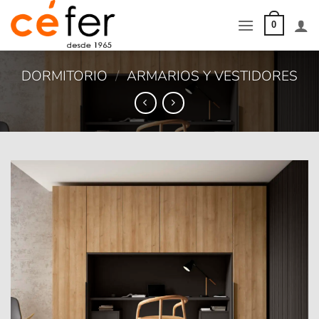
Saltar
al
0
contenido
DORMITORIO
/
ARMARIOS Y VESTIDORES