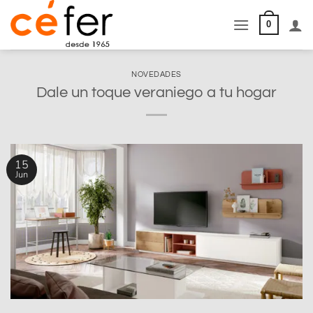
Saltar
al
0
contenido
NOVEDADES
Dale un toque veraniego a tu hogar
15
Jun