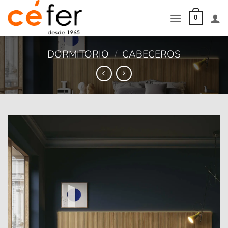
Saltar
al
0
contenido
DORMITORIO
/
CABECEROS