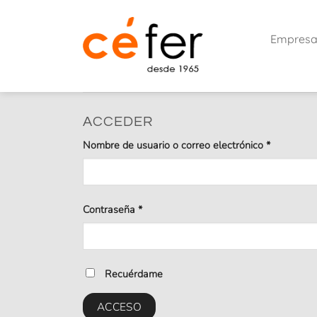
Saltar
al
Empres
contenido
ACCEDER
Obligatori
Nombre de usuario o correo electrónico
*
Obligatorio
Contraseña
*
Recuérdame
ACCESO