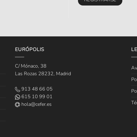
EURÓPOLIS
L
C/ Mónaco, 38
Av
Las Rozas 28232, Madrid
Po
913 48 66 05
Po
615 10 99 01
Té
hola@cefer.es