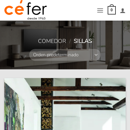
Saltar
al
0
contenido
COMEDOR
/
SILLAS