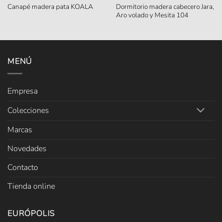
Dormitorio madera cabecero Jara,
Canapé madera pata KOALA
Aro volado y Mesita 104
MENÚ
Empresa
Colecciones
Marcas
Novedades
Contacto
Tienda online
EURÓPOLIS