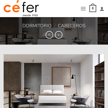
Saltar
al
0
contenido
DORMITORIO
/
CABECEROS