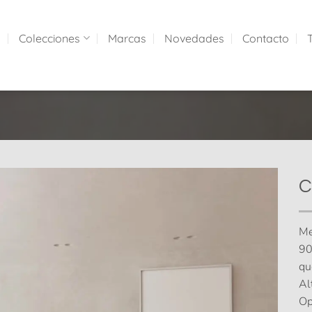
a
Colecciones
Marcas
Novedades
Contacto
C
Me
90
qu
Al
Op