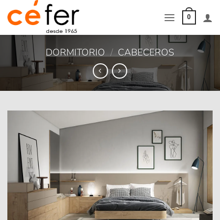
Saltar
al
0
contenido
DORMITORIO
/
CABECEROS