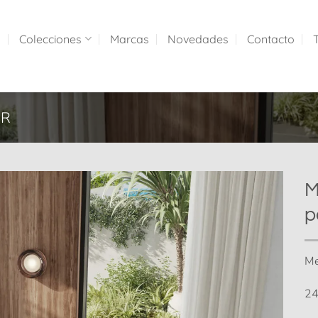
a
Colecciones
Marcas
Novedades
Contacto
OR
M
p
Me
2