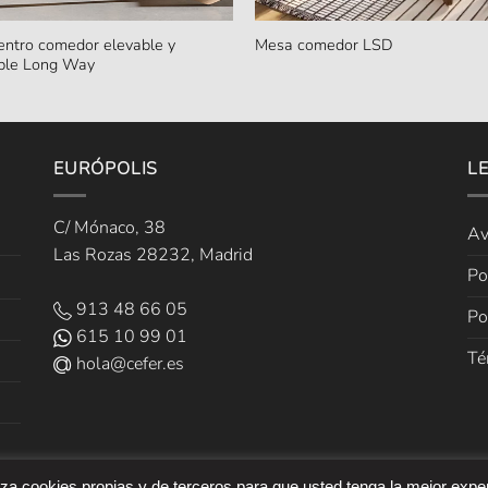
entro comedor elevable y
Mesa comedor LSD
ible Long Way
EURÓPOLIS
L
C/ Mónaco, 38
Av
Las Rozas 28232, Madrid
Po
913 48 66 05
Po
615 10 99 01
Té
hola@cefer.es
liza cookies propias y de terceros para que usted tenga la mejor expe