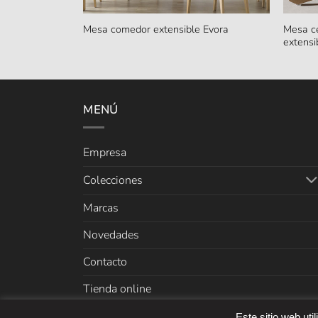
Mesa c
Mesa comedor extensible Evora
extens
MENÚ
Empresa
Colecciones
Marcas
Novedades
Contacto
Tienda online
Este sitio web uti