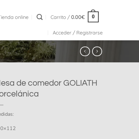
Tienda online
Carrito /
0.00
€
0
Acceder / Registrarse
esa de comedor GOLIATH
orcelánica
didas:
40×112