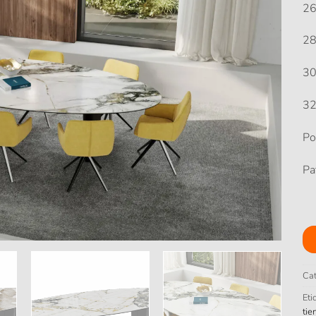
2
2
3
3
Po
Pa
Cat
Eti
tie