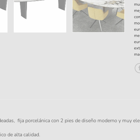
mu
mej
com
mo
eur
mes
eur
ext
mad
adas, fija porcelánica con 2 pies de diseño moderno y muy ele
co de alta calidad.