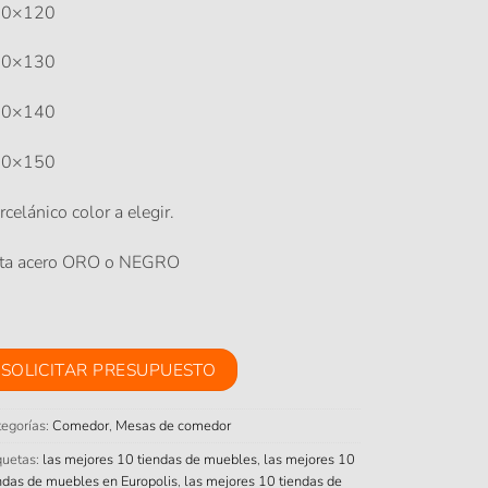
60×120
80×130
00×140
20×150
rcelánico color a elegir.
ta acero ORO o NEGRO
SOLICITAR PRESUPUESTO
egorías:
Comedor
,
Mesas de comedor
quetas:
las mejores 10 tiendas de muebles
,
las mejores 10
ndas de muebles en Europolis
,
las mejores 10 tiendas de