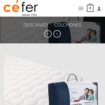
Saltar
al
0
contenido
DESCANSO
/
COLCHONES