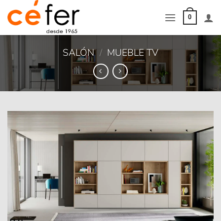
Saltar
al
0
contenido
SALÓN
/
MUEBLE TV