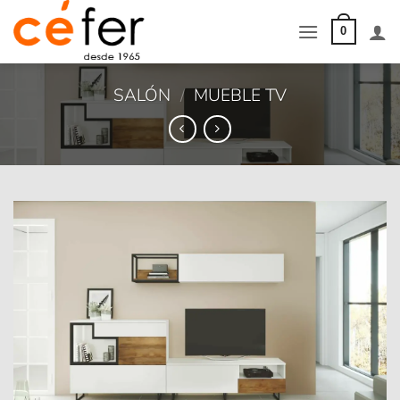
Saltar
al
0
contenido
SALÓN
/
MUEBLE TV