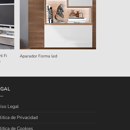
i Fi
Aparador Forma led
s
EGAL
iso Legal
litica de Privacidad
litica de Cookies