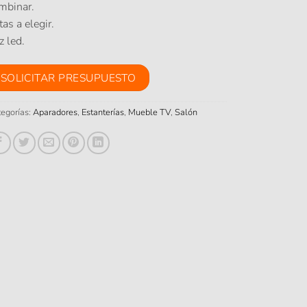
mbinar.
tas a elegir.
z led.
SOLICITAR PRESUPUESTO
egorías:
Aparadores
,
Estanterías
,
Mueble TV
,
Salón