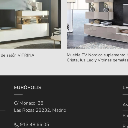
Mueble TV Nordico suplemento H
 de salón VITRINA
Cristal luz Led y Vitrinas gemela
EURÓPOLIS
L
C/ Mónaco, 38
Av
Las Rozas 28232, Madrid
Po
913 48 66 05
Po