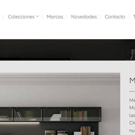
a
Colecciones
Marcas
Novedades
Contacto
M
Me
Mú
la
Ch
nu