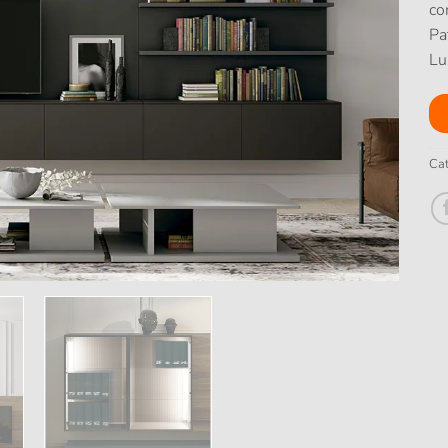
co
Pa
Lu
Cat