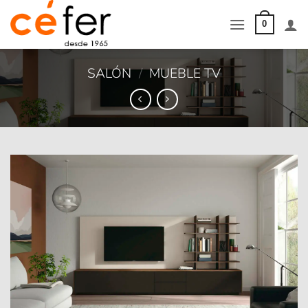
Saltar
al
0
contenido
SALÓN
/
MUEBLE TV