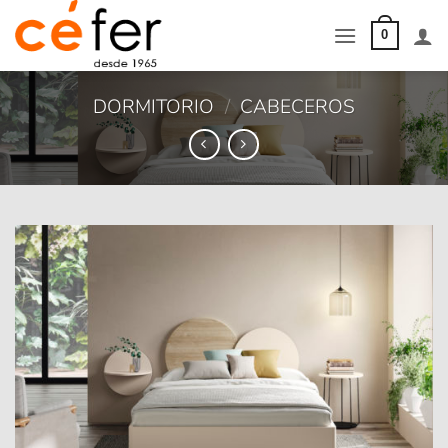
Saltar
al
0
contenido
DORMITORIO
/
CABECEROS