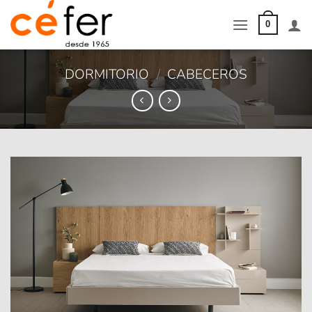
Saltar
al
0
contenido
DORMITORIO
/
CABECEROS