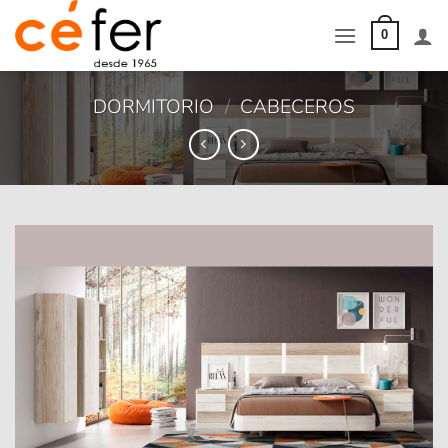
Saltar
al
0
contenido
DORMITORIO
/
CABECEROS