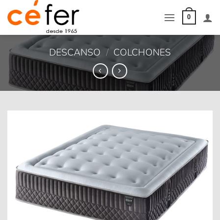
Saltar
al
0
contenido
DESCANSO
/
COLCHONES