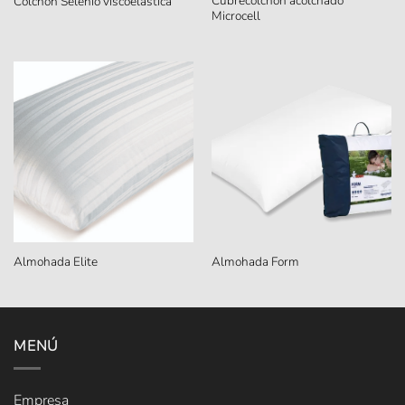
Cubrecolchón acolchado
Colchón Selenio viscoelástica
Microcell
Almohada Elite
Almohada Form
MENÚ
Empresa