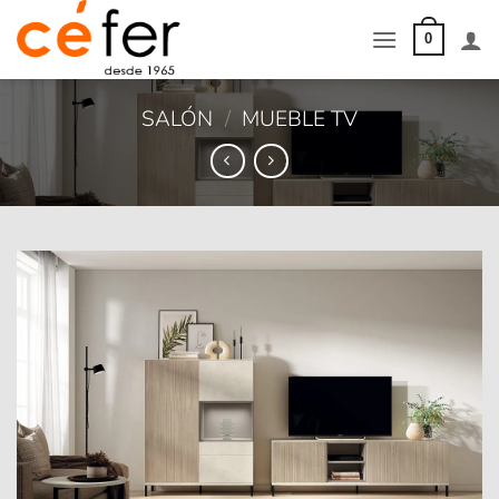
Saltar
al
0
contenido
SALÓN
/
MUEBLE TV