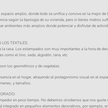
n espacio amplio, donde todo se unifica y convive en la mejor de 
cia según la tipología de su vivienda, pero si tienes metros sufi
rear ambientes más amplios donde potenciar y disfrutar de activi
LOS TEXTILES
:
da la casa. Los estampados son muy importantes a la hora de dec
es como el lino, seda, algodón, lana, etc.
son los geométricos y de vegetales.
esencia en el hogar, atrayendo el protagonismo visual en el espac
lúmenes, y tamaños.
DORADO
:
rompedor en poco tiempo. No debemos olvidarnos que nos guste 
tá integrado en pequeños elementos decorativos, por ejemplo, en 