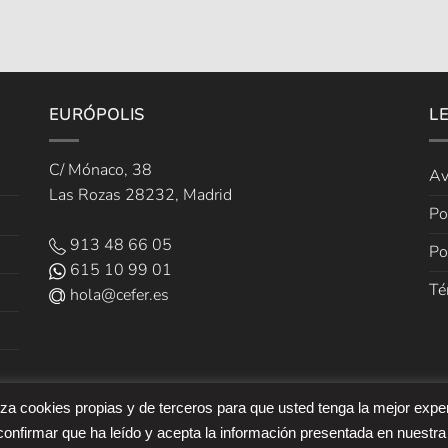
EURÓPOLIS
L
C/ Mónaco, 38
Av
Las Rozas 28232, Madrid
Po
913 48 66 05
Po
615 10 99 01
Té
hola@cefer.es
liza cookies propias y de terceros para que usted tenga la mejor expe
onfirmar que ha leído y acepta la información presentada en nuestra