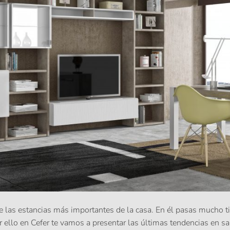
 las estancias más importantes de la casa. En él pasas mucho t
r ello en Cefer te vamos a presentar las
últimas tendencias
en sa